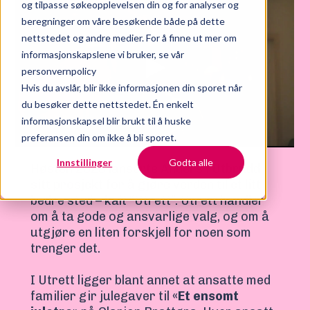
og tilpasse søkeopplevelsen din og for analyser og
beregninger om våre besøkende både på dette
nettstedet og andre medier. For å finne ut mer om
informasjonskapslene vi bruker, se vår
personvernpolicy
Hvis du avslår, blir ikke informasjonen din sporet når
du besøker dette nettstedet. Én enkelt
informasjonskapsel blir brukt til å huske
preferansen din om ikke å bli sporet.
Innstillinger
Godta alle
Høsten 2023 lanserte Anders i Utbrudd
sitt prosjekt for å gjøre verden til et litt
bedre sted – kalt “Utrett”. Utrett handler
om å ta gode og ansvarlige valg, og om å
utgjøre en liten forskjell for noen som
trenger det.
I Utrett ligger blant annet at ansatte med
familier gir julegaver til
«Et ensomt