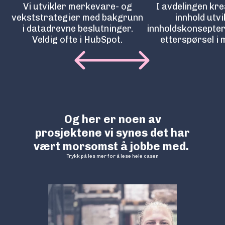
Vi utvikler merkevare- og
I avdelingen kre
vekststrategier med bakgrunn
innhold utvi
i datadrevne beslutninger.
innholdskonsepte
Veldig ofte i HubSpot.
etterspørsel i 
Og her er noen av
prosjektene vi synes det har
vært morsomst å jobbe med.
Trykk på les mer for å lese hele casen