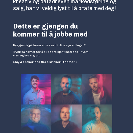
kreativ og datadreven markedsføring og
salg, har vi veldig lyst til å prate med deg!
Dette er gjengen du
kommer til å jobbe med
Nysgjerrig på hvem som kan bli dine nye kolleger?
Trykk på navnet for å bli bedre kjent med oss – hvem
vi er og hva vi gjør.
(Ja, vi ønsker oss flere kvinner i teamet.)