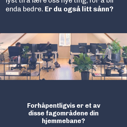
lyst til å lære oss nye ting, for å bli
enda bedre.
Er du også litt sånn?
Forhåpentligvis er et av
disse fagområdene din
hjemmebane?