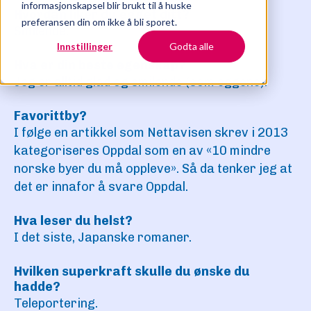
informasjonskapsel blir brukt til å huske
Hvordan liker du egget ditt?
preferansen din om ikke å bli sporet.
Smilende.
Innstillinger
Godta alle
Hva er din beste egenskap?
Jeg er alltid glad og smilende (som eggene).
Favorittby?
I følge en artikkel som Nettavisen skrev i 2013
kategoriseres Oppdal som en av «10 mindre
norske byer du må oppleve». Så da tenker jeg at
det er innafor å svare Oppdal.
Hva leser du helst?
I det siste, Japanske romaner.
Hvilken superkraft skulle du ønske du
hadde?​
Teleportering.