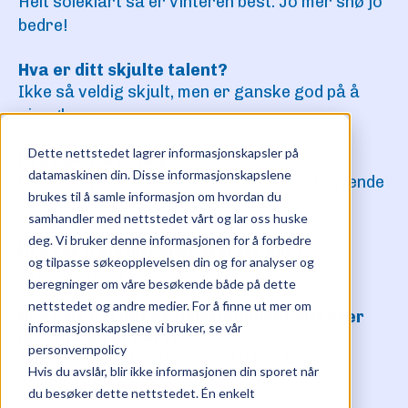
Helt soleklart så er vinteren best. Jo mer snø jo
bedre!
Hva er ditt skjulte talent?
Ikke så veldig skjult, men er ganske god på å
sjonglere.
Dette nettstedet lagrer informasjonskapsler på
Hva motiverer deg?
datamaskinen din. Disse informasjonskapslene
Det å skape noe. Det er noe av det mest givende
brukes til å samle informasjon om hvordan du
i livet.
samhandler med nettstedet vårt og lar oss huske
deg. Vi bruker denne informasjonen for å forbedre
Hva får frem ditt aller største glis?
og tilpasse søkeopplevelsen din og for analyser og
Et par meter pudder og sol.
beregninger om våre besøkende både på dette
nettstedet og andre medier. For å finne ut mer om
Hva ville navnet på debutalbumet ditt eller
informasjonskapslene vi bruker, se vår
debutboka di vært?
personvernpolicy
Bok: «Verdens beste nyansettelse: En
Hvis du avslår, blir ikke informasjonen din sporet når
selvbiografi»
du besøker dette nettstedet. Én enkelt